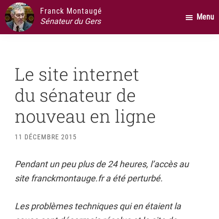
Passer
Passer
Passer
Franck Montaugé
Menu
au
à
au
Sénateur du Gers
contenu
la
pied
principal
barre
de
latérale
page
Le site internet
principale
du sénateur de
nouveau en ligne
11 DÉCEMBRE 2015
Pendant un peu plus de 24 heures, l’accès au
site franckmontauge.fr a été perturbé.
Les problèmes techniques qui en étaient la