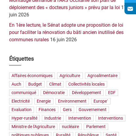
Montaugé demande à l’ARS Occitanie son plan de
déploiement des « docteurs juniors » prévu par la loi
17
juin 2026
En 1ère lecture, le Sénat adopte une proposition de loi
pour faciliter la rénovation du bâti ancien inutilisé des
communes rurales
16 juin 2026
Étiquettes
Affaires économiques
Agriculture
Agroalimentaire
Auch
Budget
Climat
Collectivités locales
communiqué
Démocratie
Développement
EDF
Electricité
Energie
Environnement
Europe`
Evaluation
Finances
Gers
Gouvernement
Hyper-ruralité
Industrie
Intervention
Interventions
Ministre de l'Agriculture
nucléaire
Parlement
politiques publiques
Ruralité
République
Santé