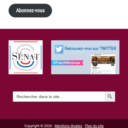
Abonnez-vous
Footer
Search Button
Search
for:
Copyright © 2026 ·
Mentions légales
·
Plan du site