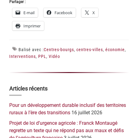
Partager :
E-mail
Facebook
X
Imprimer
Balisé avec :
Centres-bourgs
,
centres-villes
,
économie
,
Interventions
,
PPL
,
Vidéo
Barre
Articles récents
latérale
Pour un développement durable inclusif des territoires
principale
ruraux à l’ère des transitions
16 juillet 2026
Projet de loi d’urgence agricole : Franck Montaugé
regrette un texte qui ne répond pas aux maux et défis
de l’agriculture française
3 juillet 2026