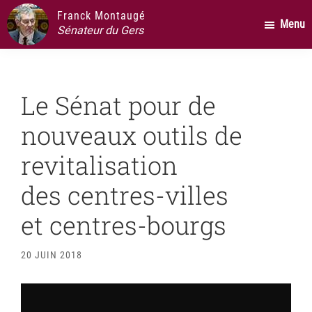
Passer
Passer
Passer
Franck Montaugé
Menu
au
à
au
Sénateur du Gers
contenu
la
pied
principal
barre
de
latérale
page
Le Sénat pour de
principale
nouveaux outils de
revitalisation
des centres-villes
et centres-bourgs
20 JUIN 2018