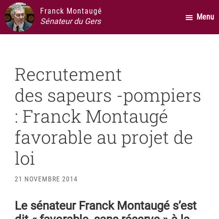
Passer
Passer
Passer
Franck Montaugé
Menu
au
à
au
Sénateur du Gers
contenu
la
pied
principal
barre
de
latérale
page
Recrutement
principale
des sapeurs -pompiers
: Franck Montaugé
favorable au projet de
loi
21 NOVEMBRE 2014
Le sénateur Franck Montaugé s’est