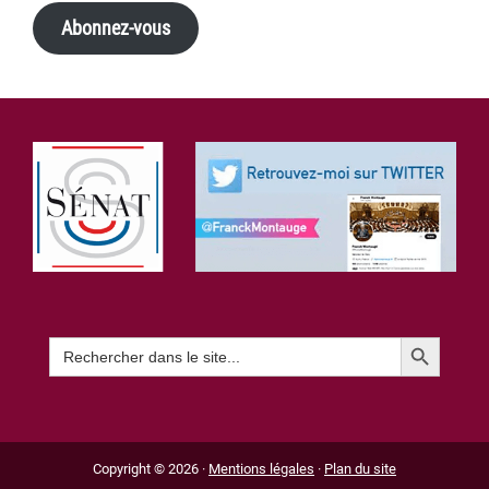
Abonnez-vous
Footer
Search Button
Search
for:
Copyright © 2026 ·
Mentions légales
·
Plan du site