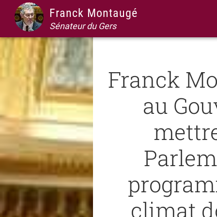
Passer
Passer
Passer
Passer
Franck Montaugé
à
au
à
au
Sénateur du Gers
la
contenu
la
pied
navigation
principal
barre
de
principale
latérale
page
Franck M
principale
au Gou
mettr
Parlem
program
climat d