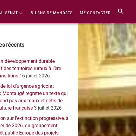
AU SÉNAT
BILANS DE MANDATS
ME CONTACTER
re
les récents
érale
un développement durable
ncipale
f des territoires ruraux à l’ère
ansitions
16 juillet 2026
 de loi d’urgence agricole :
 Montaugé regrette un texte qui
pond pas aux maux et défis de
culture française
3 juillet 2026
on sur l’extinction progressive, à
er de 2026, du groupement
rêt public Europe des projets