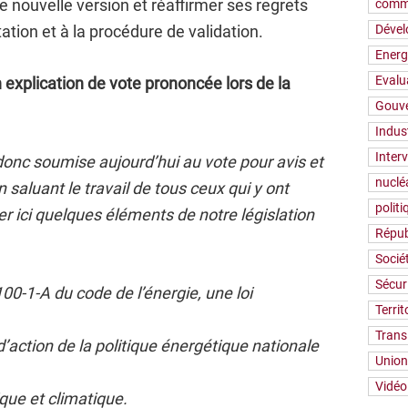
e nouvelle version et réaffirmer ses regrets
comm
ion et à la procédure de validation.
Déve
Energ
Evalu
 explication de vote prononcée lors de la
Gouv
Indus
Inter
 donc soumise aujourd’hui au vote pour avis et
nuclé
saluant le travail de tous ceux qui y ont
polit
er ici quelques éléments de notre législation
Répub
Socié
Sécur
00-1-A du code de l’énergie, une loi
Territ
Trans
s d’action de la politique énergétique nationale
Union
Vidéo
que et climatique.