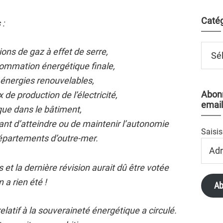
Catég
 :
Catégo
ons de gaz à effet de serre,
sommation énergétique finale,
énergies renouvelables,
Abonn
 de production de l’électricité,
email
que dans le bâtiment,
tant d’atteindre ou de maintenir l’autonomie
Saisis
épartements d’outre-mer.
Adres
Email
s et la dernière révision aurait dû être votée
n a rien été !
Ab
relatif à la souveraineté énergétique a circulé.