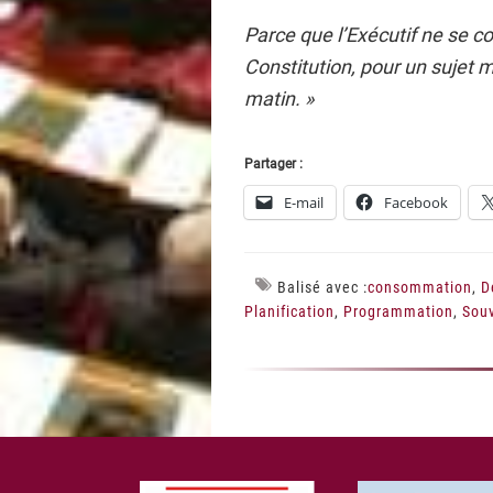
Parce que l’Exécutif ne se conf
Constitution, pour un sujet m
matin. »
Partager :
E-mail
Facebook
Balisé avec :
consommation
,
D
Planification
,
Programmation
,
Sou