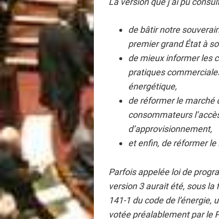
La version que j’ai pu consul
de bâtir notre souverain
premier grand État à sor
de mieux informer les
pratiques commerciales 
énergétique,
de réformer le marché d
consommateurs l’accès 
d’approvisionnement,
et enfin, de réformer le
Parfois appelée loi de prog
version 3 aurait été, sous la
141-1 du code de l’énergie, 
votée préalablement par le 