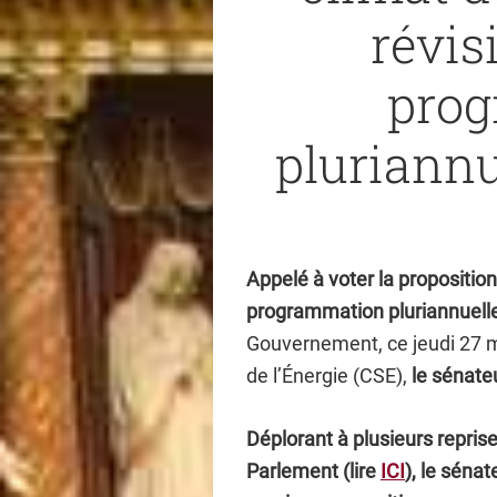
révis
pro
pluriannu
Appelé à voter la proposition
programmation pluriannuelle
Gouvernement, ce jeudi 27 m
de l’Énergie (CSE),
le sénate
Déplorant à plusieurs repris
Parlement (lire
ICI
), le séna