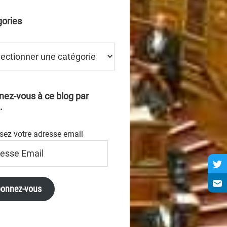
ories
ries
ez-vous à ce blog par
.
sez votre adresse email
se
onnez-vous