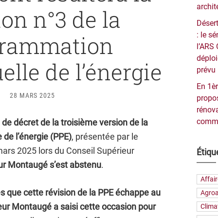
archit
ion n°3 de la
Désert
: le 
grammation
l’ARS 
déploi
elle de l’énergie
prévu 
En 1èr
28 MARS 2025
propos
rénova
commu
 de décret de la troisième version de la
 de l’énergie (PPE)
, présentée par le
ars 2025 lors du Conseil Supérieur
Étiqu
ur Montaugé s’est abstenu
.
Affai
es que cette révision de la PPE échappe au
Agroa
teur Montaugé a saisi cette occasion pour
Clima