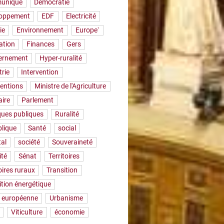
uniqué
Démocratie
loppement
EDF
Electricité
ie
Environnement
Europe`
ation
Finances
Gers
ernement
Hyper-ruralité
trie
Intervention
ventions
Ministre de l'Agriculture
aire
Parlement
iques publiques
Ruralité
lique
Santé
social
tal
société
Souveraineté
ité
Sénat
Territoires
oires ruraux
Transition
ition énergétique
 européenne
Urbanisme
Viticulture
économie