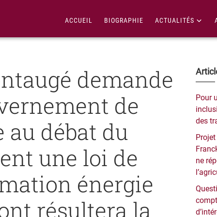
ACCUEIL
BIOGRAPHIE
ACTUALITÉS
ontaugé demande
Bar
Artic
lat
vernement de
Pour 
pri
inclusi
des tr
e au débat du
Projet
ent une loi de
Franck
ne ré
l’agri
mation énergie
Questi
ont résultera la
compt
d’inté