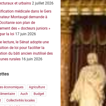
ecturaux et urbains
2 juillet 2026
ification médicale dans le Gers
sénateur Montaugé demande à
Occitanie son plan de
ement des « docteurs juniors »
par la loi
17 juin 2026
e lecture, le Sénat adopte une
ition de loi pour faciliter la
tion du bâti ancien inutilisé des
nes rurales
16 juin 2026
ettes
res économiques
Agriculture
limentaire
Auch
Budget
t
Collectivités locales