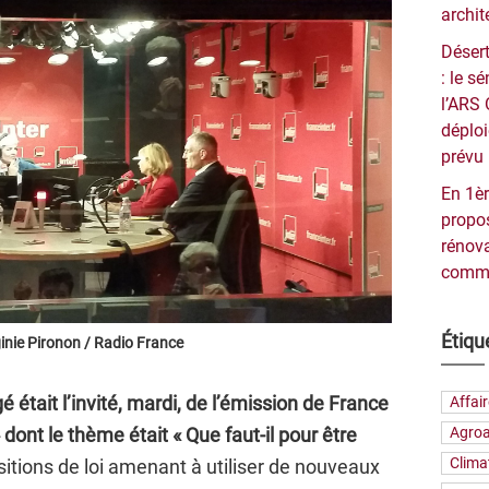
archit
Désert
: le 
l’ARS 
déploi
prévu 
En 1èr
propos
rénova
commu
Étiqu
inie Pironon / Radio France
était l’invité, mardi, de l’émission de France
Affai
Agroa
dont le thème était « Que faut-il pour être
Clima
itions de loi amenant à utiliser de nouveaux