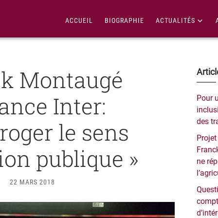
ACCUEIL
BIOGRAPHIE
ACTUALITÉS
ck Montaugé
Bar
Artic
lat
ance Inter:
Pour 
pri
inclusi
des tr
rroger le sens
Projet
tion publique »
Franck
ne ré
l’agri
22 MARS 2018
Questi
compt
d’inté