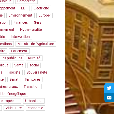
uniqué
Démocratie
loppement
EDF
Electricité
ie
Environnement
Europe`
ation
Finances
Gers
ernement
Hyper-ruralité
trie
Intervention
ventions
Ministre de l'Agriculture
aire
Parlement
iques publiques
Ruralité
lique
Santé
social
tal
société
Souveraineté
ité
Sénat
Territoires
oires ruraux
Transition
ition énergétique
 européenne
Urbanisme
Viticulture
économie