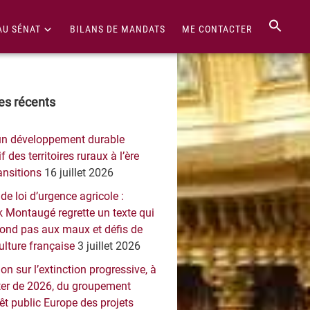
AU SÉNAT
BILANS DE MANDATS
ME CONTACTER
re
les récents
érale
un développement durable
ncipale
f des territoires ruraux à l’ère
ansitions
16 juillet 2026
 de loi d’urgence agricole :
 Montaugé regrette un texte qui
pond pas aux maux et défis de
culture française
3 juillet 2026
on sur l’extinction progressive, à
er de 2026, du groupement
rêt public Europe des projets