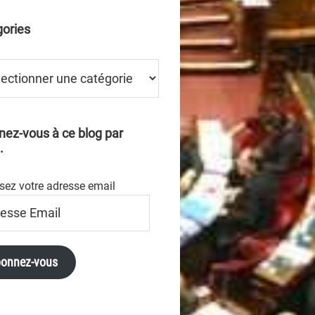
ories
ries
ez-vous à ce blog par
.
sez votre adresse email
se
onnez-vous