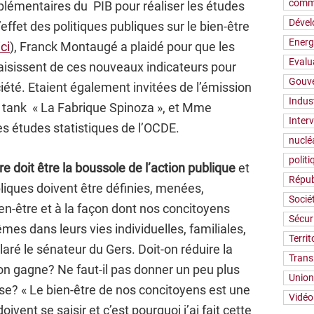
comm
plémentaires du PIB pour réaliser les études
Déve
’effet des politiques publiques sur le bien-être
Energ
ici
), Franck Montaugé a plaidé pour que les
Evalu
 saisissent de ces nouveaux indicateurs pour
Gouv
ciété. Etaient également invitées de l’émission
Indus
 tank « La Fabrique Spinoza », et Mme
Inter
es études statistiques de l’OCDE.
nuclé
polit
re doit être la boussole de l’action publique
et
Répub
bliques doivent être définies, menées,
Socié
en-être et à la façon dont nos concitoyens
Sécur
mes dans leurs vies individuelles, familiales,
Territ
aré le sénateur du Gers. Doit-on réduire la
Trans
’on gagne? Ne faut-il pas donner un peu plus
Union
sse? « Le bien-être de nos concitoyens est une
Vidéo
oivent se saisir et c’est pourquoi j’ai fait cette