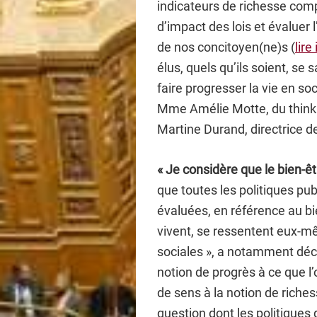
indicateurs de richesse com
d’impact des lois et évaluer l
de nos concitoyen(ne)s (
lire 
élus, quels qu’ils soient, se
faire progresser la vie en so
Mme Amélie Motte, du think
Martine Durand, directrice d
« Je considère que le bien-êt
que toutes les politiques pu
évaluées, en référence au bi
vivent, se ressentent eux-mê
sociales », a notamment décl
notion de progrès à ce que l
de sens à la notion de riche
question dont les politiques d