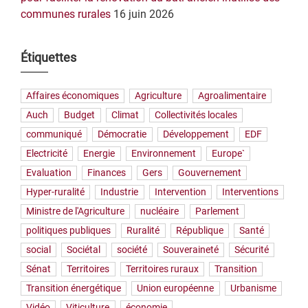
communes rurales
16 juin 2026
Étiquettes
Affaires économiques
Agriculture
Agroalimentaire
Auch
Budget
Climat
Collectivités locales
communiqué
Démocratie
Développement
EDF
Electricité
Energie
Environnement
Europe`
Evaluation
Finances
Gers
Gouvernement
Hyper-ruralité
Industrie
Intervention
Interventions
Ministre de l'Agriculture
nucléaire
Parlement
politiques publiques
Ruralité
République
Santé
social
Sociétal
société
Souveraineté
Sécurité
Sénat
Territoires
Territoires ruraux
Transition
Transition énergétique
Union européenne
Urbanisme
Vidéo
Viticulture
économie