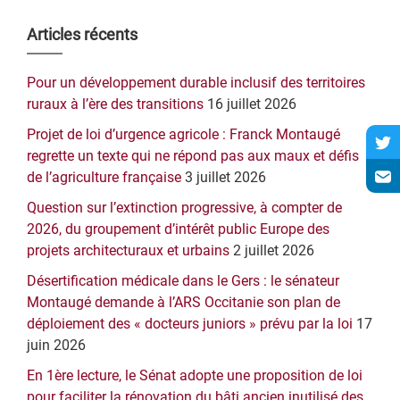
Barre
Articles récents
latérale
Pour un développement durable inclusif des territoires
principale
ruraux à l’ère des transitions
16 juillet 2026
Projet de loi d’urgence agricole : Franck Montaugé
regrette un texte qui ne répond pas aux maux et défis
de l’agriculture française
3 juillet 2026
Question sur l’extinction progressive, à compter de
2026, du groupement d’intérêt public Europe des
projets architecturaux et urbains
2 juillet 2026
Désertification médicale dans le Gers : le sénateur
Montaugé demande à l’ARS Occitanie son plan de
déploiement des « docteurs juniors » prévu par la loi
17
juin 2026
En 1ère lecture, le Sénat adopte une proposition de loi
pour faciliter la rénovation du bâti ancien inutilisé des