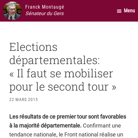
Passer
Passer
Passer
Franck Montaugé
Menu
au
à
au
Sénateur du Gers
contenu
la
pied
principal
barre
de
latérale
page
Elections
principale
départementales:
« Il faut se mobiliser
pour le second tour »
22 MARS 2015
Les résultats de ce premier tour sont favorables
à la majorité départementale.
Confirmant une
tendance nationale, le Front national réalise un