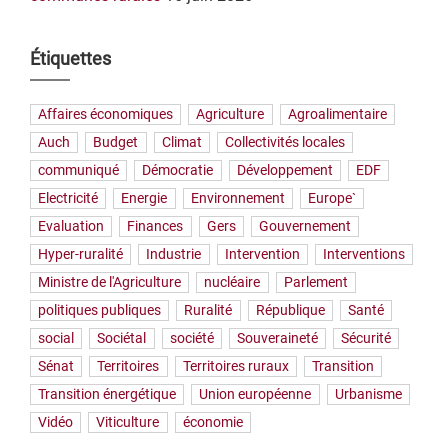
Étiquettes
Affaires économiques
Agriculture
Agroalimentaire
Auch
Budget
Climat
Collectivités locales
communiqué
Démocratie
Développement
EDF
Electricité
Energie
Environnement
Europe`
Evaluation
Finances
Gers
Gouvernement
Hyper-ruralité
Industrie
Intervention
Interventions
Ministre de l'Agriculture
nucléaire
Parlement
politiques publiques
Ruralité
République
Santé
social
Sociétal
société
Souveraineté
Sécurité
Sénat
Territoires
Territoires ruraux
Transition
Transition énergétique
Union européenne
Urbanisme
Vidéo
Viticulture
économie