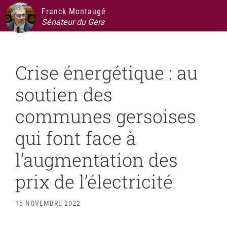
Passer
Passer
Passer
Passer
Franck Montaugé
à
au
à
au
Sénateur du Gers
la
contenu
la
pied
navigation
principal
barre
de
Crise énergétique : au
principale
latérale
page
principale
soutien des
communes gersoises
qui font face à
l’augmentation des
prix de l’électricité
15 NOVEMBRE 2022