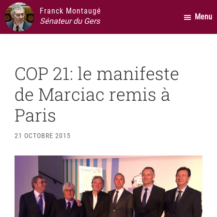
Passer
Passer
Passer
Franck Montaugé
Menu
au
à
au
Sénateur du Gers
contenu
la
pied
principal
barre
de
latérale
page
COP 21: le manifeste
principale
de Marciac remis à
Paris
21 OCTOBRE 2015