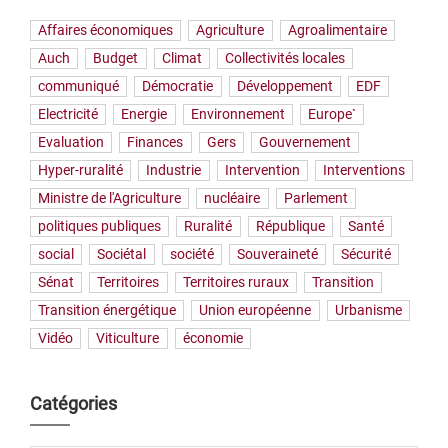
Affaires économiques
Agriculture
Agroalimentaire
Auch
Budget
Climat
Collectivités locales
communiqué
Démocratie
Développement
EDF
Electricité
Energie
Environnement
Europe`
Evaluation
Finances
Gers
Gouvernement
Hyper-ruralité
Industrie
Intervention
Interventions
Ministre de l'Agriculture
nucléaire
Parlement
politiques publiques
Ruralité
République
Santé
social
Sociétal
société
Souveraineté
Sécurité
Sénat
Territoires
Territoires ruraux
Transition
Transition énergétique
Union européenne
Urbanisme
Vidéo
Viticulture
économie
Catégories