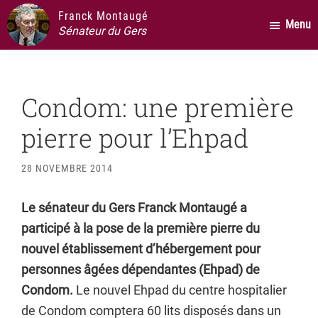
Passer
Passer
Passer
Franck Montaugé
Menu
au
à
au
Sénateur du Gers
contenu
la
pied
principal
barre
de
latérale
page
Condom: une première
principale
pierre pour l’Ehpad
28 NOVEMBRE 2014
Le sénateur du Gers Franck Montaugé a
participé à la pose de la première pierre du
nouvel établissement d’hébergement pour
personnes âgées dépendantes (Ehpad) de
Condom.
Le nouvel Ehpad du centre hospitalier
de Condom comptera 60 lits disposés dans un