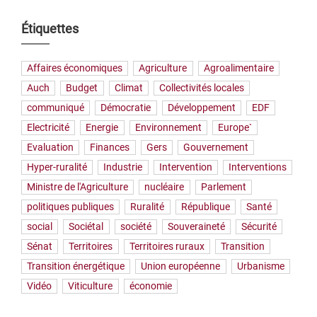
Étiquettes
Affaires économiques
Agriculture
Agroalimentaire
Auch
Budget
Climat
Collectivités locales
communiqué
Démocratie
Développement
EDF
Electricité
Energie
Environnement
Europe`
Evaluation
Finances
Gers
Gouvernement
Hyper-ruralité
Industrie
Intervention
Interventions
Ministre de l'Agriculture
nucléaire
Parlement
politiques publiques
Ruralité
République
Santé
social
Sociétal
société
Souveraineté
Sécurité
Sénat
Territoires
Territoires ruraux
Transition
Transition énergétique
Union européenne
Urbanisme
Vidéo
Viticulture
économie