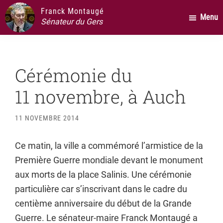
Passer
Passer
Passer
Franck Montaugé
Menu
au
à
au
Sénateur du Gers
contenu
la
pied
principal
barre
de
latérale
page
Cérémonie du
principale
11 novembre, à Auch
11 NOVEMBRE 2014
Ce matin, la ville a commémoré l’armistice de la
Première Guerre mondiale devant le monument
aux morts de la place Salinis. Une cérémonie
particulière car s’inscrivant dans le cadre du
centième anniversaire du début de la Grande
Guerre. Le
sénateur-maire Franck Montaugé a