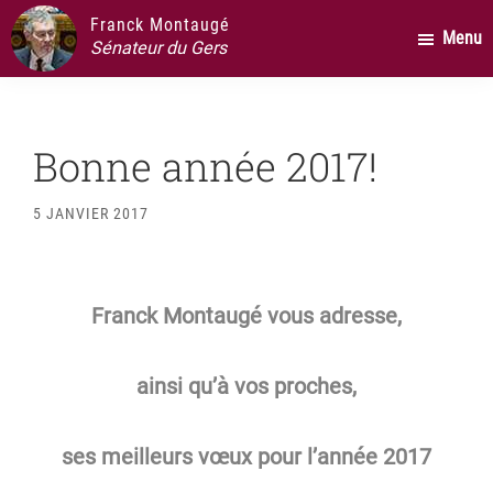
Passer
Passer
Passer
Franck Montaugé
Menu
au
à
au
Sénateur du Gers
contenu
la
pied
principal
barre
de
latérale
page
Bonne année 2017!
principale
5 JANVIER 2017
Franck Montaugé vous adresse,
ainsi qu’à vos proches,
ses meilleurs vœux pour l’année 2017