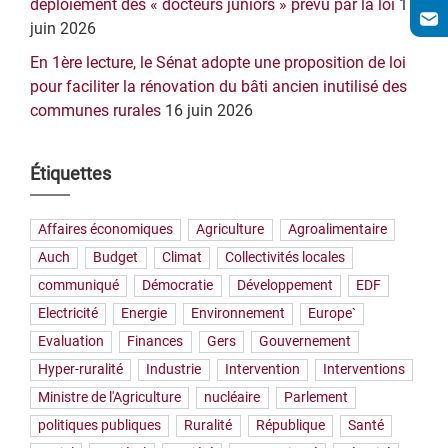
déploiement des « docteurs juniors » prévu par la loi
17
juin 2026
En 1ère lecture, le Sénat adopte une proposition de loi
pour faciliter la rénovation du bâti ancien inutilisé des
communes rurales
16 juin 2026
Étiquettes
Affaires économiques
Agriculture
Agroalimentaire
Auch
Budget
Climat
Collectivités locales
communiqué
Démocratie
Développement
EDF
Electricité
Energie
Environnement
Europe`
Evaluation
Finances
Gers
Gouvernement
Hyper-ruralité
Industrie
Intervention
Interventions
Ministre de l'Agriculture
nucléaire
Parlement
politiques publiques
Ruralité
République
Santé