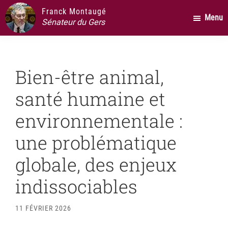
Passer
Passer
Passer
Franck Montaugé
Menu
au
à
au
Sénateur du Gers
contenu
la
pied
principal
barre
de
latérale
page
Bien-être animal,
principale
santé humaine et
environnementale :
une problématique
globale, des enjeux
indissociables
11 FÉVRIER 2026