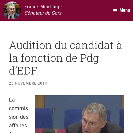
Passer
Passer
Passer
Franck Montaugé
Menu
au
à
au
Sénateur du Gers
contenu
la
pied
principal
barre
de
latérale
page
Audition du candidat à
principale
la fonction de Pdg
d’EDF
25 NOVEMBRE 2014
La
commis
sion des
affaires