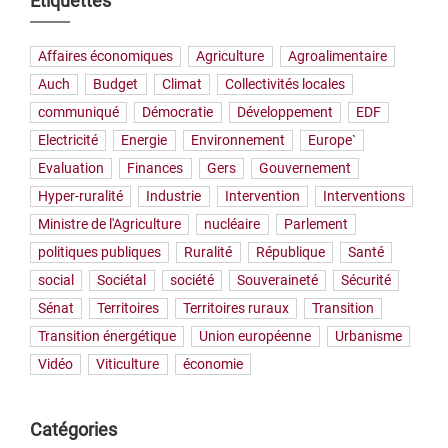
Étiquettes
Affaires économiques
Agriculture
Agroalimentaire
Auch
Budget
Climat
Collectivités locales
communiqué
Démocratie
Développement
EDF
Electricité
Energie
Environnement
Europe`
Evaluation
Finances
Gers
Gouvernement
Hyper-ruralité
Industrie
Intervention
Interventions
Ministre de l'Agriculture
nucléaire
Parlement
politiques publiques
Ruralité
République
Santé
social
Sociétal
société
Souveraineté
Sécurité
Sénat
Territoires
Territoires ruraux
Transition
Transition énergétique
Union européenne
Urbanisme
Vidéo
Viticulture
économie
Catégories