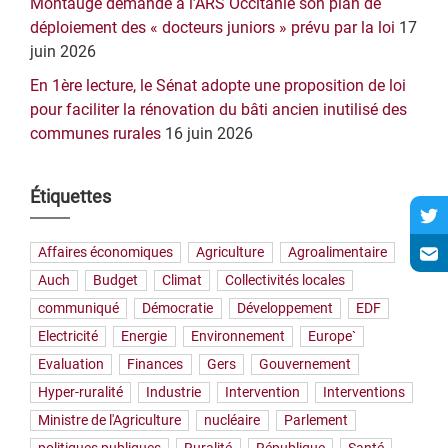
Montaugé demande à l’ARS Occitanie son plan de
déploiement des « docteurs juniors » prévu par la loi
17
juin 2026
En 1ère lecture, le Sénat adopte une proposition de loi
pour faciliter la rénovation du bâti ancien inutilisé des
communes rurales
16 juin 2026
Étiquettes
Affaires économiques
Agriculture
Agroalimentaire
Auch
Budget
Climat
Collectivités locales
communiqué
Démocratie
Développement
EDF
Electricité
Energie
Environnement
Europe`
Evaluation
Finances
Gers
Gouvernement
Hyper-ruralité
Industrie
Intervention
Interventions
Ministre de l'Agriculture
nucléaire
Parlement