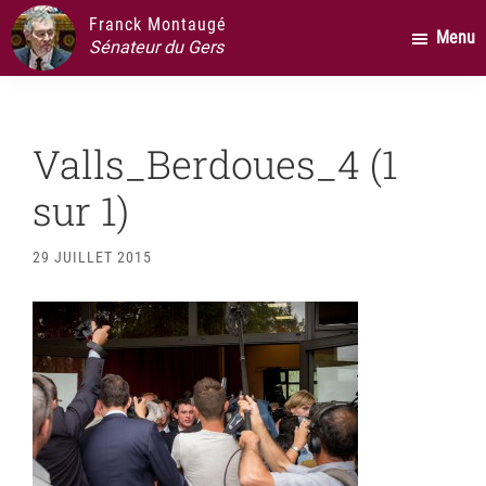
Passer
Passer
Passer
Franck Montaugé
Menu
au
à
au
Sénateur du Gers
contenu
la
pied
principal
barre
de
latérale
page
Valls_Berdoues_4 (1
principale
sur 1)
29 JUILLET 2015