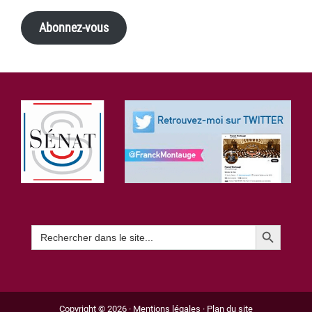
Abonnez-vous
Footer
Search Button
Search
for:
Copyright © 2026 ·
Mentions légales
·
Plan du site