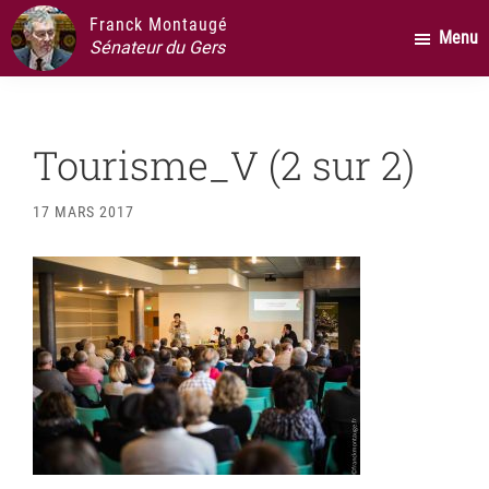
Passer
Passer
Passer
Franck Montaugé
Menu
au
à
au
Sénateur du Gers
contenu
la
pied
principal
barre
de
latérale
page
Tourisme_V (2 sur 2)
principale
17 MARS 2017