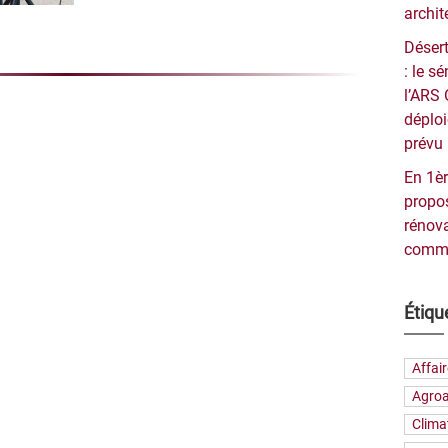
archit
Désert
: le 
l’ARS 
déploi
prévu 
En 1èr
propos
rénova
commu
Étiqu
Affai
Agroa
Clima