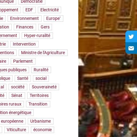
uniqué
Démocratie
loppement
EDF
Electricité
ie
Environnement
Europe`
ation
Finances
Gers
ernement
Hyper-ruralité
trie
Intervention
ventions
Ministre de l'Agriculture
aire
Parlement
iques publiques
Ruralité
lique
Santé
social
tal
société
Souveraineté
ité
Sénat
Territoires
oires ruraux
Transition
ition énergétique
 européenne
Urbanisme
Viticulture
économie