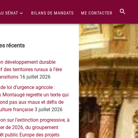
AU SÉNAT
BILANS DE MANDATS
ME CONTACTER
re
les récents
érale
un développement durable
ncipale
f des territoires ruraux à l’ère
ansitions
16 juillet 2026
 de loi d’urgence agricole :
 Montaugé regrette un texte qui
pond pas aux maux et défis de
culture française
3 juillet 2026
on sur l’extinction progressive, à
er de 2026, du groupement
rêt public Europe des projets