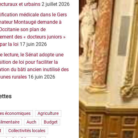
ecturaux et urbains
2 juillet 2026
ification médicale dans le Gers
sénateur Montaugé demande à
Occitanie son plan de
ement des « docteurs juniors »
par la loi
17 juin 2026
e lecture, le Sénat adopte une
ition de loi pour faciliter la
tion du bâti ancien inutilisé des
nes rurales
16 juin 2026
ettes
res économiques
Agriculture
limentaire
Auch
Budget
t
Collectivités locales