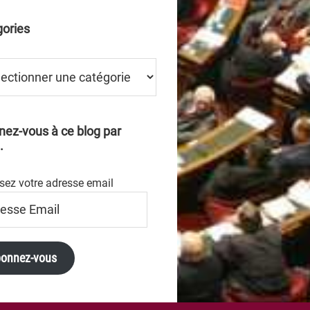
ories
ries
ez-vous à ce blog par
.
sez votre adresse email
se
onnez-vous