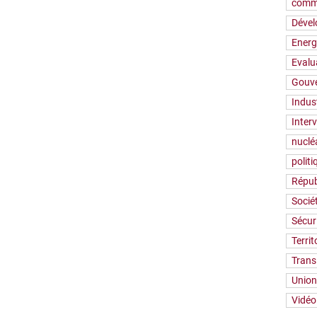
comm
Déve
Energ
Evalu
Gouv
Indus
Inter
nuclé
polit
Répub
Socié
Sécur
Territ
Trans
Union
Vidéo