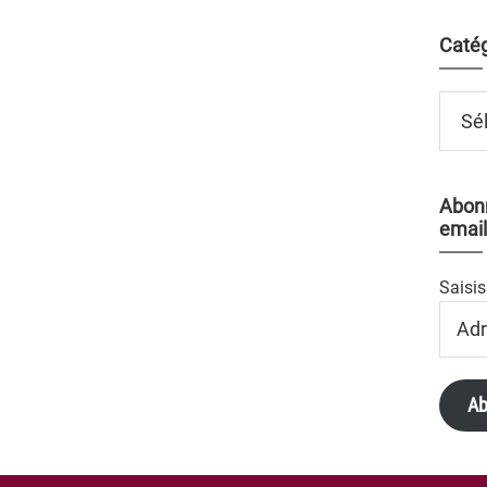
Catég
Catégo
Abonn
email
Saisis
Adres
Email
Ab