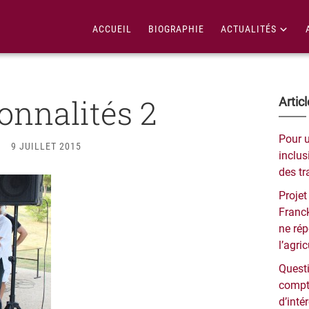
ACCUEIL
BIOGRAPHIE
ACTUALITÉS
onnalités 2
Bar
Artic
lat
Pour 
9 JUILLET 2015
pri
inclusi
des tr
Projet
Franck
ne ré
l’agri
Questi
compt
d’inté