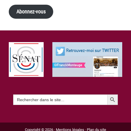
Abonnez-vous
Footer
Search Button
Search
for:
Copyright © 2026 ·
Mentions légales
·
Plan du site