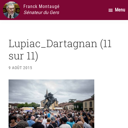
Passer
Passer
Passer
Franck Montaugé
Menu
au
à
au
Sénateur du Gers
contenu
la
pied
principal
barre
de
latérale
page
Lupiac_Dartagnan (11
principale
sur 11)
9 AOÛT 2015