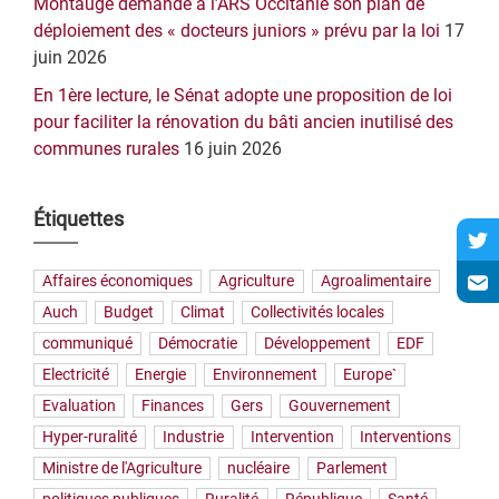
Montaugé demande à l’ARS Occitanie son plan de
déploiement des « docteurs juniors » prévu par la loi
17
juin 2026
En 1ère lecture, le Sénat adopte une proposition de loi
pour faciliter la rénovation du bâti ancien inutilisé des
communes rurales
16 juin 2026
Étiquettes
Affaires économiques
Agriculture
Agroalimentaire
Auch
Budget
Climat
Collectivités locales
communiqué
Démocratie
Développement
EDF
Electricité
Energie
Environnement
Europe`
Evaluation
Finances
Gers
Gouvernement
Hyper-ruralité
Industrie
Intervention
Interventions
Ministre de l'Agriculture
nucléaire
Parlement