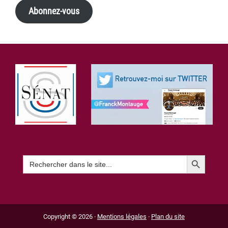
Abonnez-vous
Footer
Search Button
Search
for:
Copyright © 2026 ·
Mentions légales
·
Plan du site