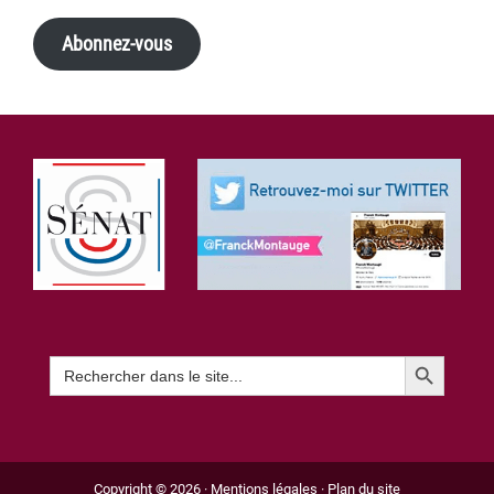
Abonnez-vous
Footer
Search Button
Search
for:
Copyright © 2026 ·
Mentions légales
·
Plan du site