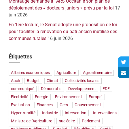
Montaugé demande à l’ARS Occitanie son plan de
déploiement des « docteurs juniors » prévu par la loi
17
juin 2026
En 1ère lecture, le Sénat adopte une proposition de loi
pour faciliter la rénovation du bâti ancien inutilisé des
communes rurales
16 juin 2026
Étiquettes
Affaires économiques
Agriculture
Agroalimentaire
Auch
Budget
Climat
Collectivités locales
communiqué
Démocratie
Développement
EDF
Electricité
Energie
Environnement
Europe`
Evaluation
Finances
Gers
Gouvernement
Hyper-ruralité
Industrie
Intervention
Interventions
Ministre de l'Agriculture
nucléaire
Parlement