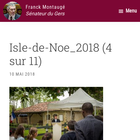
Passer
Passer
Passer
Franck Montaugé
Menu
au
à
au
Sénateur du Gers
contenu
la
pied
principal
barre
de
latérale
page
Isle-de-Noe_2018 (4
principale
sur 11)
10 MAI 2018