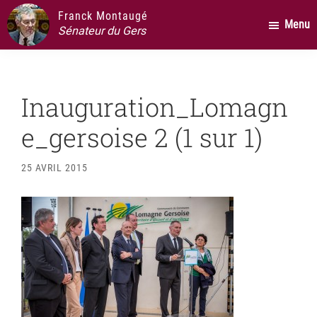
Passer
Passer
Passer
Franck Montaugé
Menu
au
à
au
Sénateur du Gers
contenu
la
pied
principal
barre
de
latérale
page
Inauguration_Lomagn
principale
e_gersoise 2 (1 sur 1)
25 AVRIL 2015