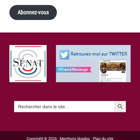
Abonnez-vous
Footer
Search Button
Search
for:
Copyright © 2026 ·
Mentions légales
·
Plan du site