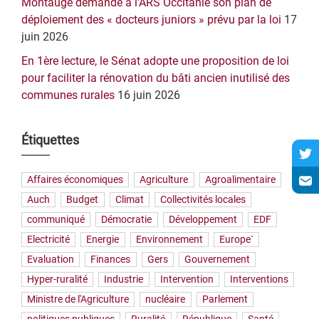
Montaugé demande à l’ARS Occitanie son plan de
déploiement des « docteurs juniors » prévu par la loi
17
juin 2026
En 1ère lecture, le Sénat adopte une proposition de loi
pour faciliter la rénovation du bâti ancien inutilisé des
communes rurales
16 juin 2026
Étiquettes
Affaires économiques
Agriculture
Agroalimentaire
Auch
Budget
Climat
Collectivités locales
communiqué
Démocratie
Développement
EDF
Electricité
Energie
Environnement
Europe`
Evaluation
Finances
Gers
Gouvernement
Hyper-ruralité
Industrie
Intervention
Interventions
Ministre de l'Agriculture
nucléaire
Parlement