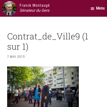
Passer
Passer
Passer
Franck Montaugé
Menu
au
à
au
Sénateur du Gers
contenu
la
pied
principal
barre
de
latérale
page
Contrat_de_Ville9 (1
principale
sur 1)
7 MAI 2015