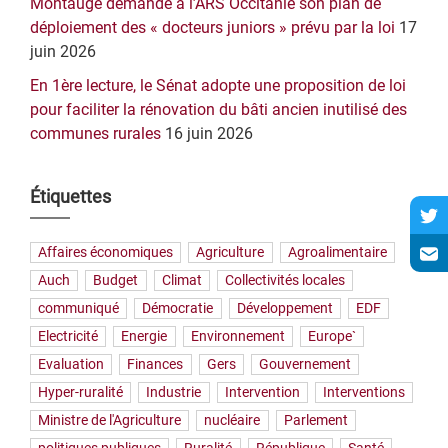
Montaugé demande à l’ARS Occitanie son plan de
déploiement des « docteurs juniors » prévu par la loi
17
juin 2026
En 1ère lecture, le Sénat adopte une proposition de loi
pour faciliter la rénovation du bâti ancien inutilisé des
communes rurales
16 juin 2026
Étiquettes
Affaires économiques
Agriculture
Agroalimentaire
Auch
Budget
Climat
Collectivités locales
communiqué
Démocratie
Développement
EDF
Electricité
Energie
Environnement
Europe`
Evaluation
Finances
Gers
Gouvernement
Hyper-ruralité
Industrie
Intervention
Interventions
Ministre de l'Agriculture
nucléaire
Parlement