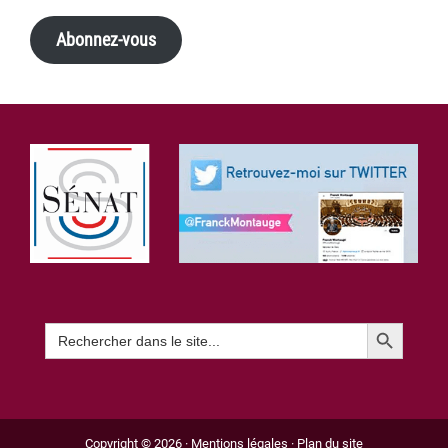
Abonnez-vous
Footer
Search Button
Search
for:
Copyright © 2026 ·
Mentions légales
·
Plan du site