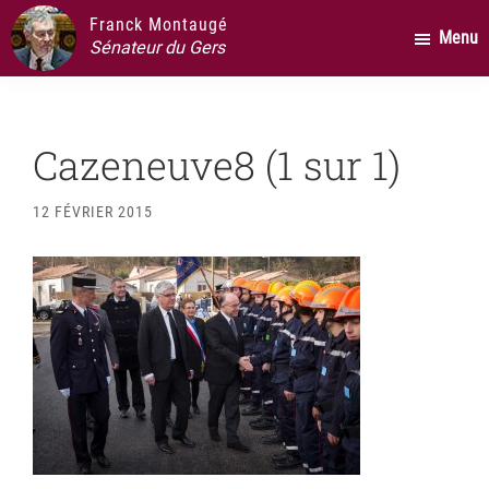
Passer
Passer
Passer
Franck Montaugé
Menu
au
à
au
Sénateur du Gers
contenu
la
pied
principal
barre
de
latérale
page
Cazeneuve8 (1 sur 1)
principale
12 FÉVRIER 2015