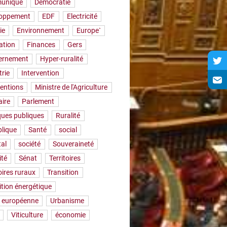
uniqué
Démocratie
loppement
EDF
Electricité
ie
Environnement
Europe`
ation
Finances
Gers
ernement
Hyper-ruralité
trie
Intervention
ventions
Ministre de l'Agriculture
aire
Parlement
iques publiques
Ruralité
lique
Santé
social
tal
société
Souveraineté
ité
Sénat
Territoires
oires ruraux
Transition
ition énergétique
 européenne
Urbanisme
Viticulture
économie