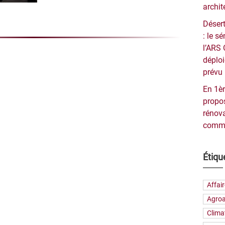
archit
Désert
: le 
l’ARS 
déploi
prévu 
En 1èr
propos
rénova
commu
Étiqu
Affai
Agroa
Clima