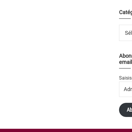
Catég
Catégo
Abonn
email
Saisis
Adres
Email
Ab