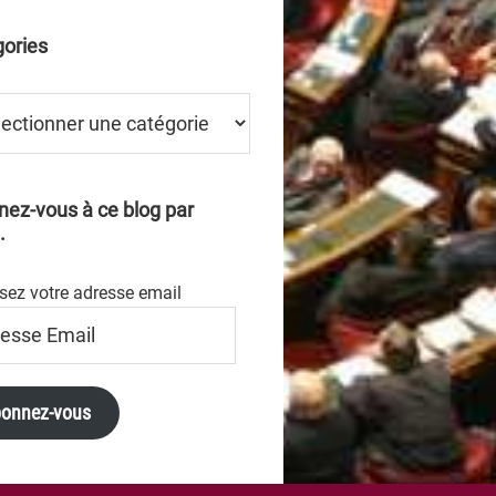
ories
ries
ez-vous à ce blog par
.
sez votre adresse email
se
onnez-vous