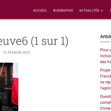
ACCUEIL
BIOGRAPHIE
ACTUALITÉS
uve6 (1 sur 1)
Bar
Artic
lat
Pour 
12 FÉVRIER 2015
pri
inclusi
des tr
Projet
Franck
ne ré
l’agri
Questi
compt
d’inté