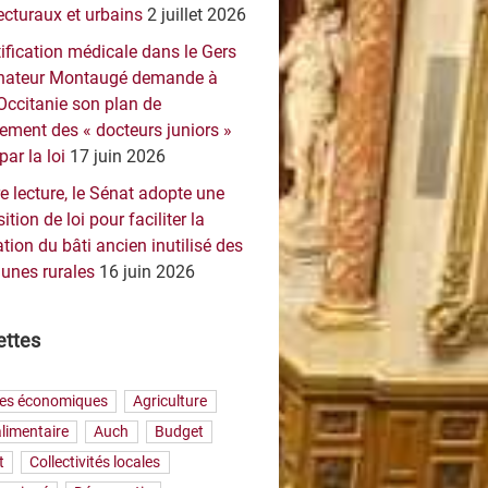
ecturaux et urbains
2 juillet 2026
ification médicale dans le Gers
sénateur Montaugé demande à
Occitanie son plan de
ement des « docteurs juniors »
par la loi
17 juin 2026
e lecture, le Sénat adopte une
ition de loi pour faciliter la
tion du bâti ancien inutilisé des
nes rurales
16 juin 2026
ettes
res économiques
Agriculture
limentaire
Auch
Budget
t
Collectivités locales