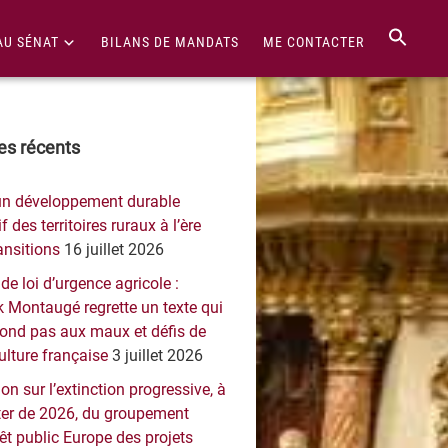
AU SÉNAT
BILANS DE MANDATS
ME CONTACTER
re
les récents
érale
un développement durable
ncipale
f des territoires ruraux à l’ère
ansitions
16 juillet 2026
 de loi d’urgence agricole :
 Montaugé regrette un texte qui
pond pas aux maux et défis de
culture française
3 juillet 2026
on sur l’extinction progressive, à
er de 2026, du groupement
rêt public Europe des projets