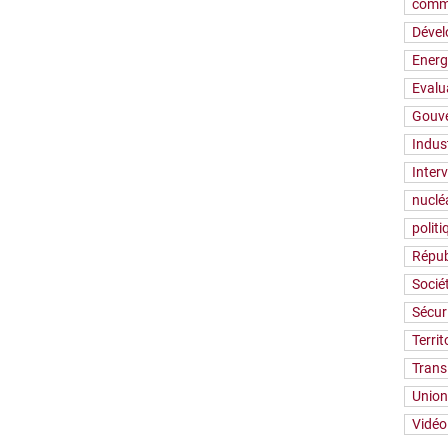
comm
Déve
Energ
Evalu
Gouv
Indus
Inter
nuclé
polit
Répub
Socié
Sécur
Territ
Trans
Union
Vidéo