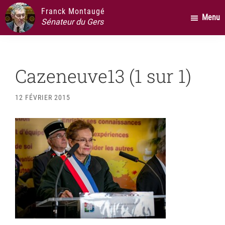
Passer
Passer
Passer
Franck Montaugé
Menu
au
à
au
Sénateur du Gers
contenu
la
pied
principal
barre
de
latérale
page
Cazeneuve13 (1 sur 1)
principale
12 FÉVRIER 2015