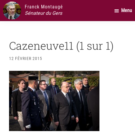
Passer
Passer
Passer
Franck Montaugé
Menu
au
à
au
Sénateur du Gers
contenu
la
pied
principal
barre
de
latérale
page
Cazeneuve11 (1 sur 1)
principale
12 FÉVRIER 2015