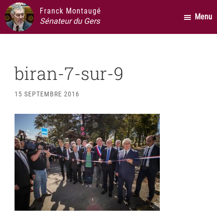
Passer
Passer
Passer
Franck Montaugé
Menu
au
à
au
Sénateur du Gers
contenu
la
pied
principal
barre
de
latérale
page
biran-7-sur-9
principale
15 SEPTEMBRE 2016