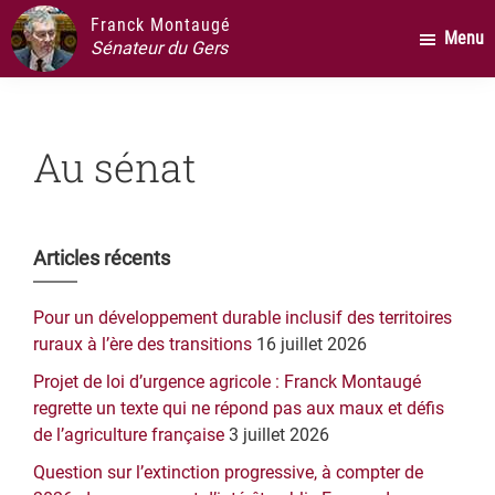
Passer
Passer
Passer
Franck Montaugé
Menu
au
à
au
Sénateur du Gers
contenu
la
pied
principal
barre
de
latérale
page
Au sénat
principale
Barre
Articles récents
latérale
Pour un développement durable inclusif des territoires
principale
ruraux à l’ère des transitions
16 juillet 2026
Projet de loi d’urgence agricole : Franck Montaugé
regrette un texte qui ne répond pas aux maux et défis
de l’agriculture française
3 juillet 2026
Question sur l’extinction progressive, à compter de