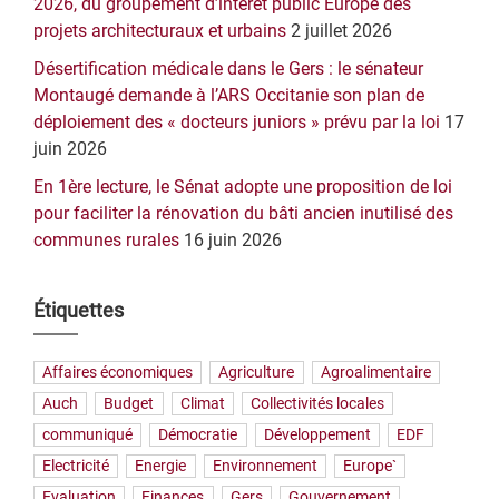
2026, du groupement d’intérêt public Europe des
projets architecturaux et urbains
2 juillet 2026
Désertification médicale dans le Gers : le sénateur
Montaugé demande à l’ARS Occitanie son plan de
déploiement des « docteurs juniors » prévu par la loi
17
juin 2026
En 1ère lecture, le Sénat adopte une proposition de loi
pour faciliter la rénovation du bâti ancien inutilisé des
communes rurales
16 juin 2026
Étiquettes
Affaires économiques
Agriculture
Agroalimentaire
Auch
Budget
Climat
Collectivités locales
communiqué
Démocratie
Développement
EDF
Electricité
Energie
Environnement
Europe`
Evaluation
Finances
Gers
Gouvernement