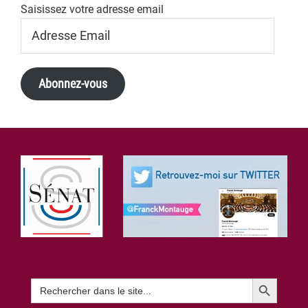
Saisissez votre adresse email
Adresse
Email
Abonnez-vous
Footer
Search Button
Search
for: